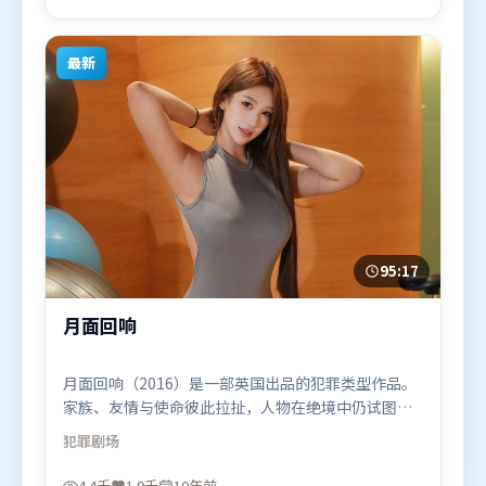
演。影片于2019年12月8日（泰国）在部分地区首映
上线，适合喜欢战争题材的观众观看。
最新
95:17
月面回响
月面回响（2016）是一部英国出品的犯罪类型作品。
家族、友情与使命彼此拉扯，人物在绝境中仍试图守
住心中微光。高潮段落信息密度高，情绪释放与主题
犯罪
剧场
回扣同时完成。由吕克·贝松执导，张家辉、王景
春、李政宰，谭卓、全智贤等联袂出演。影片于2016
4.4千
1.9千
10年前