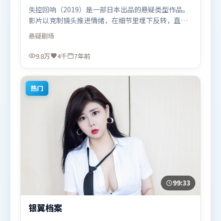
失控回响（2019）是一部日本出品的悬疑类型作品。
影片以克制镜头推进情绪，在细节里埋下反转，直至
最后一刻才揭开谜底。高潮段落信息密度高，情绪释
悬疑
剧场
放与主题回扣同时完成。由洪常秀执导，刘亦菲、宋
康昊、朱一龙，杨紫、黄渤、沈腾等联袂出演。影片
9.8万
4千
7年前
于2019年5月5日（日本）在部分地区首映上线，适合
喜欢悬疑题材的观众观看。
热门
99:33
银翼档案