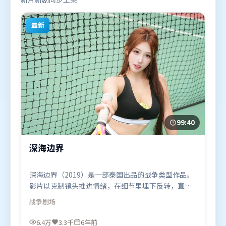
最新
99:40
深海边界
深海边界（2019）是一部泰国出品的战争类型作品。
影片以克制镜头推进情绪，在细节里埋下反转，直至
最后一刻才揭开谜底。人物关系网复杂却不凌乱，每
战争
剧场
场对手戏都推动信息增量。由郭帆执导，易烊千玺、
杨幂、朱一龙，马东锡、段奕宏、李政宰等联袂出
6.4万
3.3千
6年前