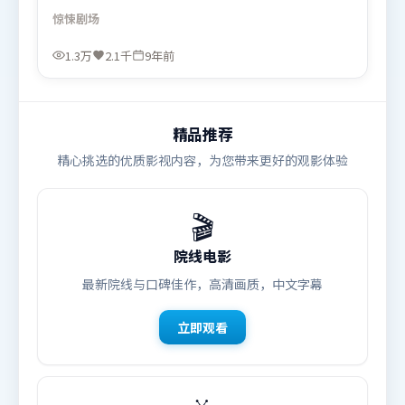
迫直面过去与现在的撕裂。叙事线索多线并进，最终
惊悚
剧场
在关键节点收束。由杜琪峰执导，托尼·贾、河正
宇、苍井优，孙艺珍等联袂出演。影片于2017年5月
1.3万
2.1千
9年前
20日（日本）在部分地区首映上线，适合喜欢惊悚题
材的观众观看。
精品推荐
精心挑选的优质影视内容，为您带来更好的观影体验
🎬
院线电影
最新院线与口碑佳作，高清画质，中文字幕
立即观看