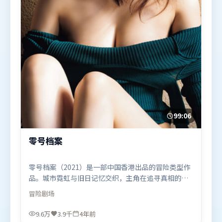
99:06
零号档案
零号档案（2021）是一部中国香港出品的冒险类型作
品。城市霓虹与旧日记忆交织，主角在追寻真相的路
上不断付出代价。摄影与美术共同营造出强烈地域气
冒险
剧场
质，增强沉浸感。由陈思诚执导，汤唯、易烊千玺、
章子怡，杨幂等联袂出演。影片于2021年11月23日
9.6万
3.9千
4年前
（中国香港）在部分地区首映上线，适合喜欢冒险题