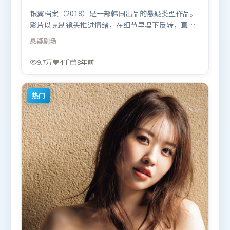
银翼档案（2018）是一部韩国出品的悬疑类型作品。
影片以克制镜头推进情绪，在细节里埋下反转，直至
最后一刻才揭开谜底。群像刻画各有弧光，配角亦承
悬疑
剧场
担叙事推进功能。由朴赞郁执导，刘亦菲、梁朝伟、
杨紫，汤姆·哈迪、河正宇、马东锡等联袂出演。影
9.7万
4千
8年前
片于2018年3月28日（韩国）在部分地区首映上线，
适合喜欢悬疑题材的观众观看。
热门