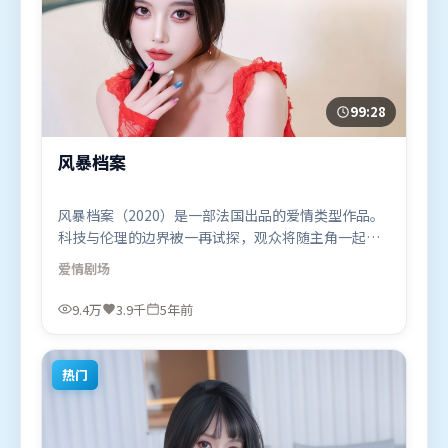
99:28
风暴档案
风暴档案（2020）是一部法国出品的爱情类型作品。
科技与伦理的边界被一再试探，观众将随主角一起经
历道德震荡。类型元素被重新组合，既致敬经典也尝
爱情
剧场
试突破套路。由北野武执导，奥卡菲娜、马东锡、廖
凡，咏梅等联袂出演。影片于2020年11月18日（法
9.4万
3.9千
5年前
国）在部分地区首映上线，适合喜欢爱情题材的观众
观看。
热门