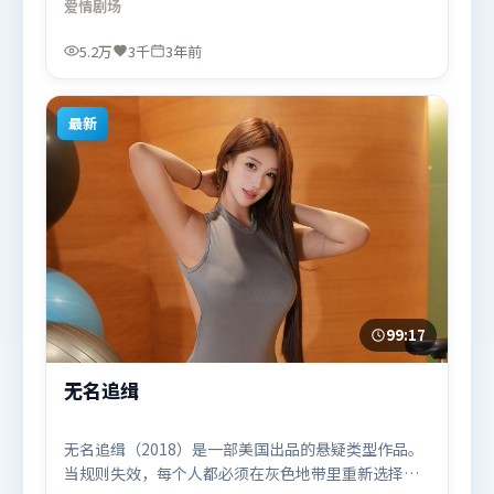
爱情
剧场
乱，每场对手戏都推动信息增量。由林超贤执导，梁
朝伟、咏梅、雷佳音，托尼·贾、古天乐等联袂出
5.2万
3千
3年前
演。影片于2023年3月28日（法国）在部分地区首映
上线，适合喜欢爱情题材的观众观看。
最新
99:17
无名追缉
无名追缉（2018）是一部美国出品的悬疑类型作品。
当规则失效，每个人都必须在灰色地带里重新选择立