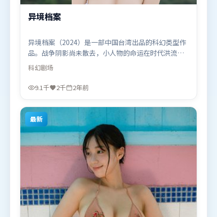
异境档案
异境档案（2024）是一部中国台湾出品的科幻类型作
品。战争阴影尚未散去，小人物的命运在时代洪流里
被轻轻托起又放下。类型元素被重新组合，既致敬经
科幻
剧场
典也尝试突破套路。由丹尼斯·维伦纽瓦执导，宋康
昊、段奕宏、全智贤，张译等联袂出演。影片于2024
9.1千
2千
2年前
年2月20日（中国台湾）在部分地区首映上线，适合喜
欢科幻题材的观众观看。
最新