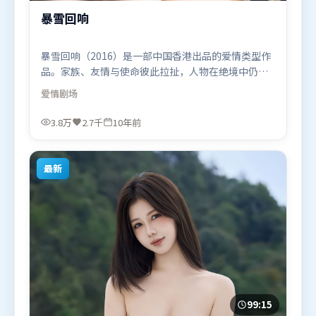
暴雪回响
暴雪回响（2016）是一部中国香港出品的爱情类型作
品。家族、友情与使命彼此拉扯，人物在绝境中仍试
图守住心中微光。叙事线索多线并进，最终在关键节
爱情
剧场
点收束。由杜琪峰执导，沈腾、周迅、朱一龙，河正
宇、阿米尔·汗等联袂出演。影片于2016年1月28日
3.8万
2.7千
10年前
（中国香港）在部分地区首映上线，适合喜欢爱情题
材的观众观看。
最新
99:15