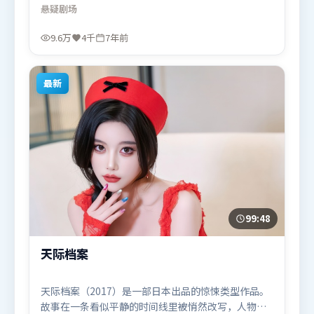
场与底线。叙事线索多线并进，最终在关键节点收
悬疑
剧场
束。由贾樟柯执导，廖凡、王景春、堺雅人，易烊千
玺、朱一龙、提莫西·查拉米等联袂出演。影片于
9.6万
4千
7年前
2018年11月21日（美国）在部分地区首映上线，适合
喜欢悬疑题材的观众观看。
最新
99:48
天际档案
天际档案（2017）是一部日本出品的惊悚类型作品。
故事在一条看似平静的时间线里被悄然改写，人物被