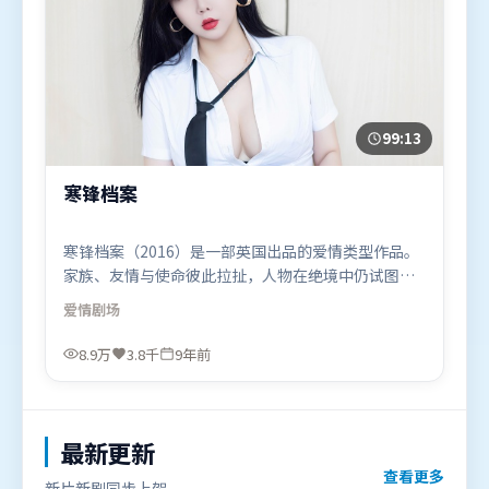
99:13
寒锋档案
寒锋档案（2016）是一部英国出品的爱情类型作品。
家族、友情与使命彼此拉扯，人物在绝境中仍试图守
住心中微光。叙事线索多线并进，最终在关键节点收
爱情
剧场
束。由郭帆执导，周迅、苍井优、木村拓哉，马东
锡、胡歌、咏梅等联袂出演。影片于2016年12月11日
8.9万
3.8千
9年前
（英国）在部分地区首映上线，适合喜欢爱情题材的
观众观看。
最新更新
查看更多
新片新剧同步上架