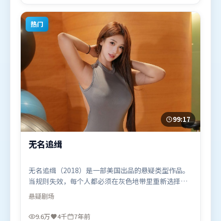
材的观众观看。
热门
99:17
无名追缉
无名追缉（2018）是一部美国出品的悬疑类型作品。
当规则失效，每个人都必须在灰色地带里重新选择立
场与底线。叙事线索多线并进，最终在关键节点收
悬疑
剧场
束。由贾樟柯执导，廖凡、王景春、堺雅人，易烊千
玺、朱一龙、提莫西·查拉米等联袂出演。影片于
9.6万
4千
7年前