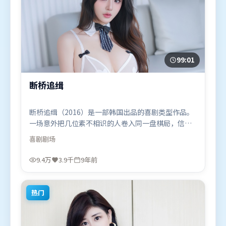
99:01
断桥追缉
断桥追缉（2016）是一部韩国出品的喜剧类型作品。
一场意外把几位素不相识的人卷入同一盘棋局，信任
与背叛交替上演。视听风格统一而富有实验感，配乐
喜剧
剧场
与画面情绪贴合。由张艺谋执导，朱一龙、古天乐、
赵丽颖，李政宰、廖凡、汤唯等联袂出演。影片于
9.4万
3.9千
9年前
2016年9月13日（韩国）在部分地区首映上线，适合
喜欢喜剧题材的观众观看。
热门