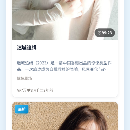
99:23
迷城追缉
迷城追缉（2023）是一部中国香港出品的惊悚类型作
品。一次旅途成为自我救赎的隐喻，风景变化与心境
转折彼此呼应。人物关系网复杂却不凌乱，每场对手
惊悚
剧场
戏都推动信息增量。由徐克执导，张译、马东锡、河
正宇，杨紫、汤姆·哈迪、迪皮卡·帕度柯妮等联袂
7万
3.4千
3年前
出演。影片于2023年5月16日（中国香港）在部分地
区首映上线，适合喜欢惊悚题材的观众观看。
最新