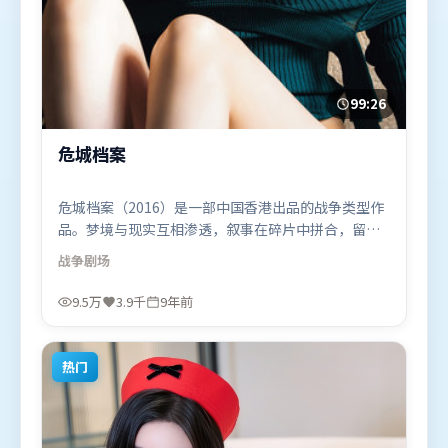
99:26
危城档案
危城档案（2016）是一部中国香港出品的战争类型作
品。梦境与现实互相渗透，叙事在碎片中拼合，留给
观众回味空间。高潮段落信息密度高，情绪释放与主
战争
剧场
题回扣同时完成。由杜琪峰执导，段奕宏、吴京、提
莫西·查拉米，胡歌等联袂出演。影片于2016年11月
9.5万
3.9千
9年前
22日（中国香港）在部分地区首映上线，适合喜欢战
争题材的观众观看。
热门