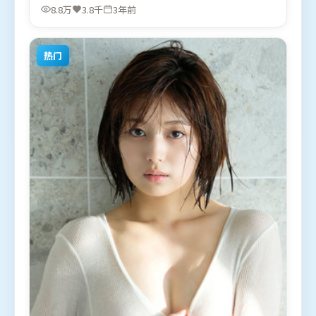
皮尤，吴京等联袂出演。影片于2022年10月18日（中
8.8万
3.8千
3年前
国香港）在部分地区首映上线，适合喜欢喜剧题材的
观众观看。
热门