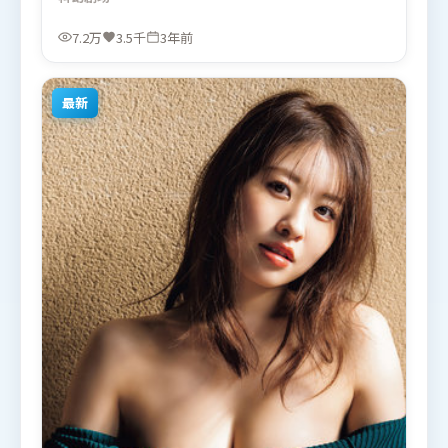
奏，文戏部分同样扎实耐嚼。由薛晓路执导，长泽雅
美、托尼·贾、宋康昊，秦海璐、杨紫等联袂出演。
7.2万
3.5千
3年前
影片于2023年2月17日（泰国）在部分地区首映上
线，适合喜欢科幻题材的观众观看。
最新