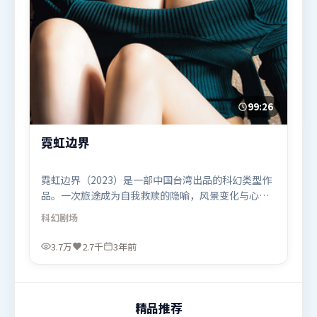
99:26
霓虹边界
霓虹边界（2023）是一部中国台湾出品的科幻类型作
品。一次旅途成为自我救赎的隐喻，风景变化与心境
转折彼此呼应。摄影与美术共同营造出强烈地域气
科幻
剧场
质，增强沉浸感。由吕克·贝松执导，长泽雅美、托
尼·贾、章子怡，周迅、汤姆·哈迪、赵丽颖等联袂
3.7万
2.7千
3年前
出演。影片于2023年1月12日（中国台湾）在部分地
区首映上线，适合喜欢科幻题材的观众观看。
精品推荐