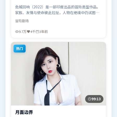
危城回响（2022）是一部印度出品的冒险类型作品。
家族、友情与使命彼此拉扯，人物在绝境中仍试图守
住心中微光。群像刻画各有弧光，配角亦承担叙事推
冒险
剧场
进功能。由贾樟柯执导，宋康昊、迪皮卡·帕度柯
妮、杨紫，章子怡、全智贤、白宇等联袂出演。影片
9.7万
4千
3年前
于2022年11月21日（印度）在部分地区首映上线，适
合喜欢冒险题材的观众观看。
热门
99:13
月面边界