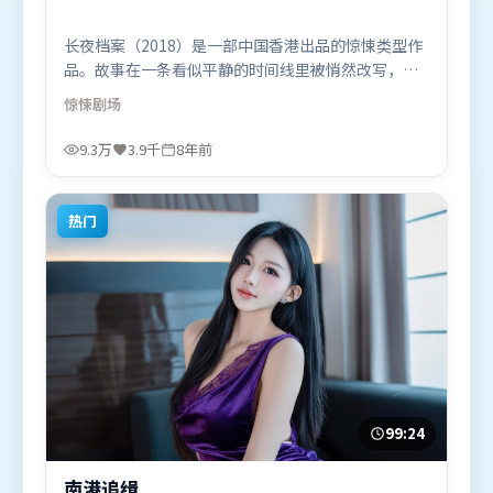
长夜档案（2018）是一部中国香港出品的惊悚类型作
品。故事在一条看似平静的时间线里被悄然改写，人
物被迫直面过去与现在的撕裂。群像刻画各有弧光，
惊悚
剧场
配角亦承担叙事推进功能。由许鞍华执导，马东锡、
易烊千玺、秦海璐，段奕宏等联袂出演。影片于2018
9.3万
3.9千
8年前
年4月2日（中国香港）在部分地区首映上线，适合喜
欢惊悚题材的观众观看。
热门
99:24
南港追缉