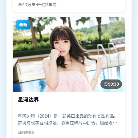
妮、杨紫，章子怡、全智贤、白宇等联袂出演。影片
9.7万
4千
3年前
于2022年11月21日（印度）在部分地区首映上线，适
合喜欢冒险题材的观众观看。
最新
99:39
星河边界
星河边界（2024）是一部美国出品的动作类型作品。
梦境与现实互相渗透，叙事在碎片中拼合，留给观众
回味空间。叙事线索多线并进，最终在关键节点收
动作
剧场
束。由薛晓路执导，汤姆·哈迪、肖战、托尼·贾，