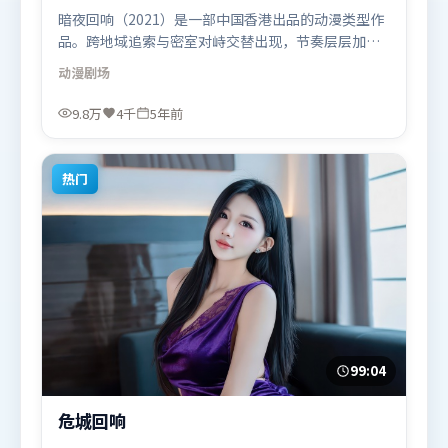
暗夜回响（2021）是一部中国香港出品的动漫类型作
品。跨地域追索与密室对峙交替出现，节奏层层加
码，张力持续上扬。类型元素被重新组合，既致敬经
动漫
剧场
典也尝试突破套路。由贾樟柯执导，易烊千玺、朱一
龙、杨紫，肖战、梁朝伟等联袂出演。影片于2021年
9.8万
4千
5年前
2月22日（中国香港）在部分地区首映上线，适合喜欢
动漫题材的观众观看。
热门
99:04
危城回响