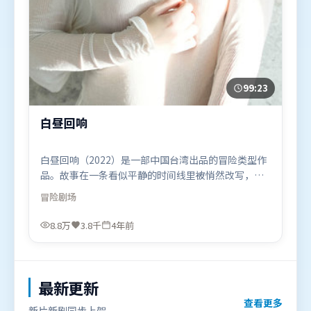
99:23
白昼回响
白昼回响（2022）是一部中国台湾出品的冒险类型作
品。故事在一条看似平静的时间线里被悄然改写，人
物被迫直面过去与现在的撕裂。群像刻画各有弧光，
冒险
剧场
配角亦承担叙事推进功能。由冯小刚执导，古天乐、
谭卓、李政宰，木村拓哉等联袂出演。影片于2022年
8.8万
3.8千
4年前
7月24日（中国台湾）在部分地区首映上线，适合喜欢
冒险题材的观众观看。
最新更新
查看更多
新片新剧同步上架