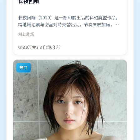
长夜回响
长夜回响（2020）是一部印度出品的科幻类型作品。
跨地域追索与密室对峙交替出现，节奏层层加码，张
力持续上扬。动作场面设计讲究空间与节奏，文戏部
科幻
剧场
分同样扎实耐嚼。由雷德利·斯科特执导，河正宇、
阿米尔·汗、孙艺珍，堺雅人、宋康昊、古天乐等联
8.9万
3.8千
6年前
袂出演。影片于2020年1月5日（印度）在部分地区首
映上线，适合喜欢科幻题材的观众观看。
热门