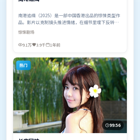
南港追缉（2025）是一部中国香港出品的惊悚类型作
品。影片以克制镜头推进情绪，在细节里埋下反转，
直至最后一刻才揭开谜底。类型元素被重新组合，既
惊悚
剧场
致敬经典也尝试突破套路。由宁浩执导，刘德华、白
宇、秦海璐，孙艺珍等联袂出演。影片于2025年2月
9.1万
3.9千
1年前
14日（中国香港）在部分地区首映上线，适合喜欢惊
悚题材的观众观看。
热门
99:56