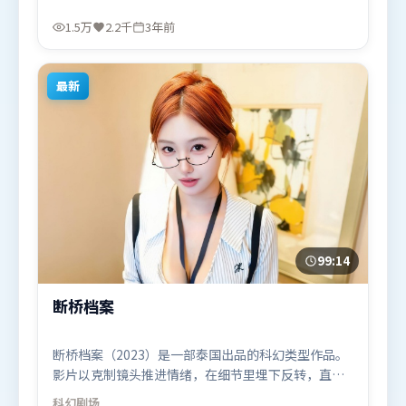
戏部分同样扎实耐嚼。由克里斯托弗·诺兰执导，基
里安·墨菲、马东锡、孙艺珍，章子怡等联袂出演。
1.5万
2.2千
3年前
影片于2023年1月25日（中国台湾）在部分地区首映
上线，适合喜欢爱情题材的观众观看。
最新
99:14
断桥档案
断桥档案（2023）是一部泰国出品的科幻类型作品。
影片以克制镜头推进情绪，在细节里埋下反转，直至
最后一刻才揭开谜底。动作场面设计讲究空间与节
科幻
剧场