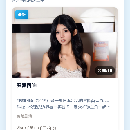
最新
99:10
狂潮回响
狂潮回响（2019）是一部日本出品的冒险类型作品。
科技与伦理的边界被一再试探，观众将随主角一起经
历道德震荡。群像刻画各有弧光，配角亦承担叙事推
冒险
剧场
进功能。由雷德利·斯科特执导，赵丽颖、宋康昊、
提莫西·查拉米，白宇等联袂出演。影片于2019年3
4.3千
1.9千
7年前