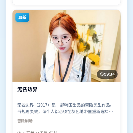
月14日（日本）在部分地区首映上线，适合喜欢冒险
题材的观众观看。
最新
99:34
无名边界
无名边界（2017）是一部韩国出品的冒险类型作品。
当规则失效，每个人都必须在灰色地带里重新选择立
场与底线。高潮段落信息密度高，情绪释放与主题回
冒险
剧场
扣同时完成。由李安执导，易烊千玺、周迅、长泽雅
美，基里安·墨菲、杨幂等联袂出演。影片于2017年
2.6万
2.4千
8年前