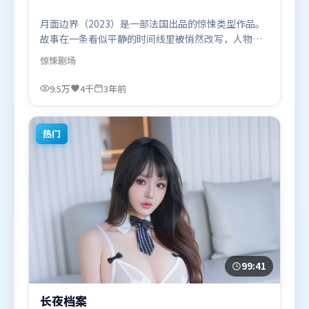
月面边界（2023）是一部法国出品的惊悚类型作品。
故事在一条看似平静的时间线里被悄然改写，人物被
迫直面过去与现在的撕裂。摄影与美术共同营造出强
惊悚
剧场
烈地域气质，增强沉浸感。由洪常秀执导，基里安·
墨菲、长泽雅美、弗洛伦丝·皮尤，孙艺珍、迪皮卡
9.5万
4千
3年前
·帕度柯妮、全智贤等联袂出演。影片于2023年4月
14日（法国）在部分地区首映上线，适合喜欢惊悚题
材的观众观看。
热门
99:41
长夜档案