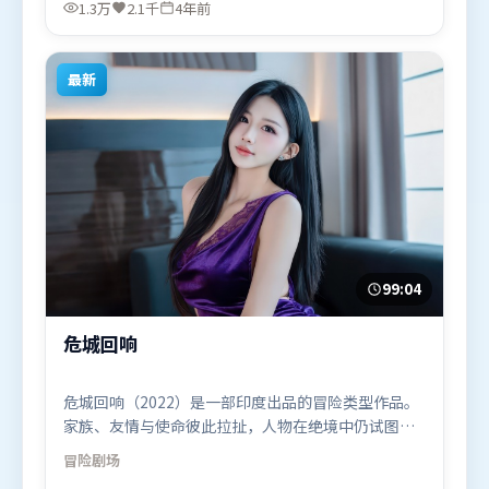
烊千玺、宋康昊、秦海璐，朱一龙等联袂出演。影片
1.3万
2.1千
4年前
于2022年3月17日（中国台湾）在部分地区首映上
线，适合喜欢战争题材的观众观看。
最新
99:04
危城回响
危城回响（2022）是一部印度出品的冒险类型作品。
家族、友情与使命彼此拉扯，人物在绝境中仍试图守
住心中微光。群像刻画各有弧光，配角亦承担叙事推
冒险
剧场
进功能。由贾樟柯执导，宋康昊、迪皮卡·帕度柯