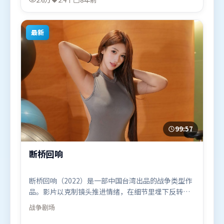
11月20日（韩国）在部分地区首映上线，适合喜欢冒
险题材的观众观看。
最新
99:57
断桥回响
断桥回响（2022）是一部中国台湾出品的战争类型作
品。影片以克制镜头推进情绪，在细节里埋下反转，
直至最后一刻才揭开谜底。人物关系网复杂却不凌
战争
剧场
乱，每场对手戏都推动信息增量。由杜琪峰执导，易