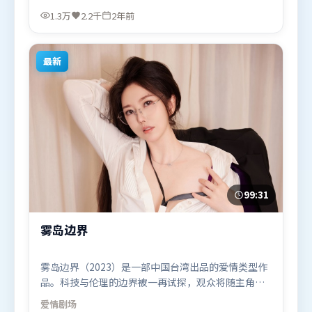
宋康昊等联袂出演。影片于2024年8月22日（美国）
1.3万
2.2千
2年前
在部分地区首映上线，适合喜欢动作题材的观众观
看。
最新
99:31
雾岛边界
雾岛边界（2023）是一部中国台湾出品的爱情类型作
品。科技与伦理的边界被一再试探，观众将随主角一
起经历道德震荡。动作场面设计讲究空间与节奏，文
爱情
剧场