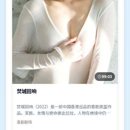
99:03
焚城回响
焚城回响（2022）是一部中国香港出品的喜剧类型作
品。家族、友情与使命彼此拉扯，人物在绝境中仍试
图守住心中微光。叙事线索多线并进，最终在关键节
喜剧
剧场
点收束。由管虎执导，朱一龙、河正宇、弗洛伦丝·