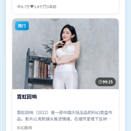
奕宏、廖凡，朱一龙等联袂出演。影片于2023年8月
8.7万
3.8千
3年前
24日（日本）在部分地区首映上线，适合喜欢悬疑题
材的观众观看。
热门
99:25
霓虹回响
霓虹回响（2022）是一部中国大陆出品的科幻类型作
品。影片以克制镜头推进情绪，在细节里埋下反转，
直至最后一刻才揭开谜底。视听风格统一而富有实验
科幻
剧场