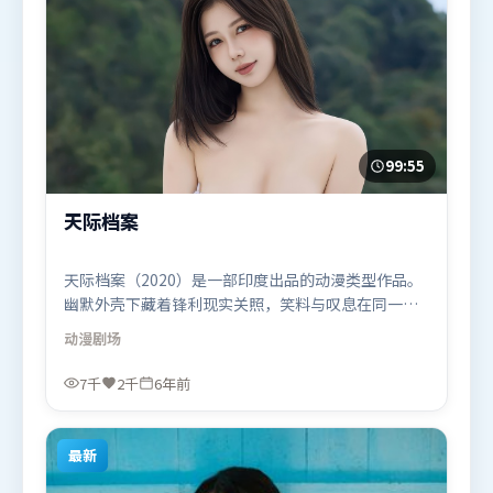
99:55
天际档案
天际档案（2020）是一部印度出品的动漫类型作品。
幽默外壳下藏着锋利现实关照，笑料与叹息在同一场
景里并存。叙事线索多线并进，最终在关键节点收
动漫
剧场
束。由洪常秀执导，周冬雨、苍井优、吴京，艾米莉
·布朗特、木村拓哉等联袂出演。影片于2020年6月
7千
2千
6年前
26日（印度）在部分地区首映上线，适合喜欢动漫题
材的观众观看。
最新