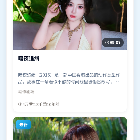
99:07
暗夜追缉
暗夜追缉（2016）是一部中国香港出品的动作类型作
品。故事在一条看似平静的时间线里被悄然改写，人
物被迫直面过去与现在的撕裂。人物关系网复杂却不
动作
剧场
凌乱，每场对手戏都推动信息增量。由拉吉库马尔·
希拉尼执导，吴京、奥卡菲娜、王景春，黄渤、沈腾
4万
2.8千
10年前
等联袂出演。影片于2016年6月4日（中国香港）在部
分地区首映上线，适合喜欢动作题材的观众观看。
最新