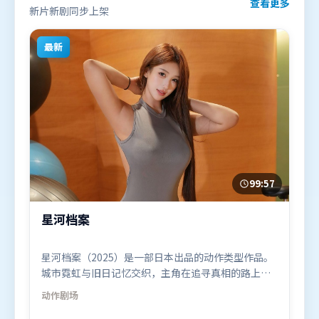
查看更多
新片新剧同步上架
最新
99:57
星河档案
星河档案（2025）是一部日本出品的动作类型作品。
城市霓虹与旧日记忆交织，主角在追寻真相的路上不
断付出代价。高潮段落信息密度高，情绪释放与主题
动作
剧场
回扣同时完成。由北野武执导，马东锡、黄政民、肖