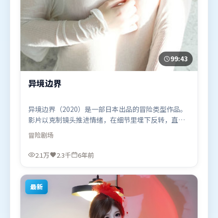
99:43
异境边界
异境边界（2020）是一部日本出品的冒险类型作品。
影片以克制镜头推进情绪，在细节里埋下反转，直至
最后一刻才揭开谜底。类型元素被重新组合，既致敬
冒险
剧场
经典也尝试突破套路。由洪常秀执导，谭卓、周迅、
木村拓哉，全智贤、托尼·贾、古天乐等联袂出演。
2.1万
2.3千
6年前
影片于2020年4月7日（日本）在部分地区首映上线，
适合喜欢冒险题材的观众观看。
最新