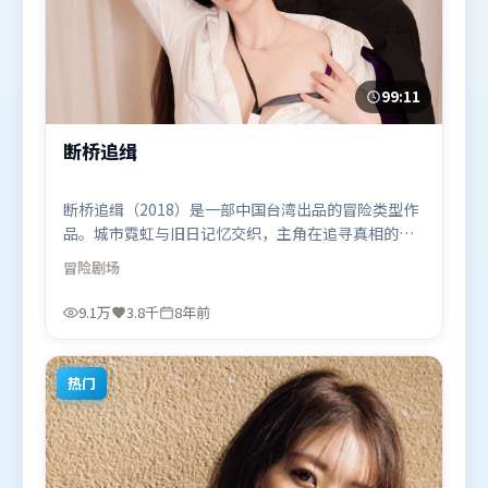
99:11
断桥追缉
断桥追缉（2018）是一部中国台湾出品的冒险类型作
品。城市霓虹与旧日记忆交织，主角在追寻真相的路
上不断付出代价。视听风格统一而富有实验感，配乐
冒险
剧场
与画面情绪贴合。由奉俊昊执导，章子怡、孙艺珍、
黄渤，堺雅人、黄政民等联袂出演。影片于2018年2
9.1万
3.8千
8年前
月26日（中国台湾）在部分地区首映上线，适合喜欢
冒险题材的观众观看。
热门