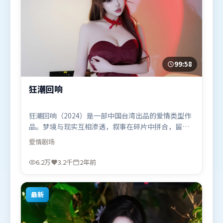
99:58
狂潮回响
狂潮回响（2024）是一部中国台湾出品的爱情类型作
品。梦境与现实互相渗透，叙事在碎片中拼合，留给
观众回味空间。人物关系网复杂却不凌乱，每场对手
爱情
剧场
戏都推动信息增量。由阿彼尔邦执导，胡歌、迪皮卡
·帕度柯妮、杨幂，廖凡等联袂出演。影片于2024年
6.2万
3.2千
2年前
8月9日（中国台湾）在部分地区首映上线，适合喜欢
爱情题材的观众观看。
最新