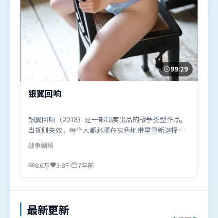
99:29
银翼回响
银翼回响（2018）是一部印度出品的战争类型作品。
当规则失效，每个人都必须在灰色地带里重新选择立
场与底线。群像刻画各有弧光，配角亦承担叙事推进
战争
剧场
功能。由毕赣执导，孙艺珍、基里安·墨菲、刘亦
菲，白宇等联袂出演。影片于2018年10月7日（印
8.6万
3.8千
7年前
度）在部分地区首映上线，适合喜欢战争题材的观众
观看。
最新更新