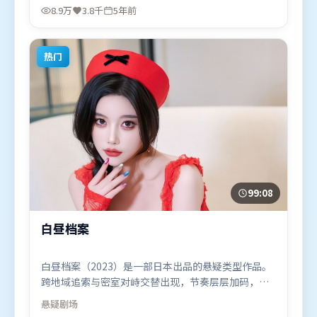
查拉米，全智贤、胡歌等联袂出演。影片于2021年6
8.9万
3.8千
5年前
月1日（中国香港）在部分地区首映上线，适合喜欢战
争题材的观众观看。
热门
99:08
白昼档案
白昼档案（2023）是一部日本出品的悬疑类型作品。
跨地域追索与密室对峙交替出现，节奏层层加码，张
力持续上扬。高潮段落信息密度高，情绪释放与主题
悬疑
剧场
回扣同时完成。由郭帆执导，迪皮卡·帕度柯妮、段