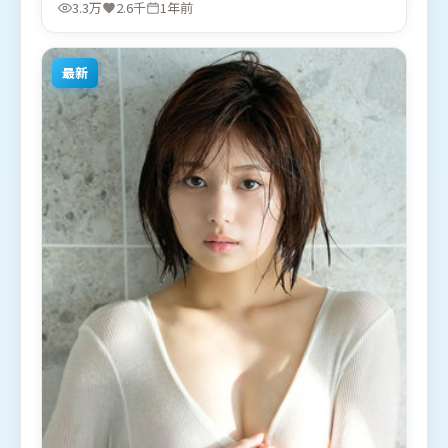
战，杨紫、胡歌等联袂出演。影片于2025年1月12日
3.3万
2.6千
1年前
（日本）在部分地区首映上线，适合喜欢动作题材的
观众观看。
最新