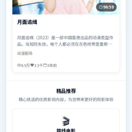
96:59
月面追缉
月面追缉（2023）是一部中国香港出品的动漫类型作
品。当规则失效，每个人都必须在灰色地带里重新选
择立场与底线。群像刻画各有弧光，配角亦承担叙事
动漫
剧场
推进功能。由管虎执导，雷佳音、黄渤、周迅，黄政
民、肖战、弗洛伦丝·皮尤等联袂出演。影片于2023
6.9万
3.3千
3年前
年2月14日（中国香港）在部分地区首映上线，适合喜
欢动漫题材的观众观看。
精品推荐
精心挑选的优质影视内容，为您带来更好的观影体验
🎬
院线电影