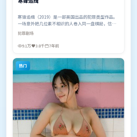
寒锋追缉
寒锋追缉（2019）是一部英国出品的犯罪类型作品。
一场意外把几位素不相识的人卷入同一盘棋局，信任
与背叛交替上演。群像刻画各有弧光，配角亦承担叙
犯罪
剧场
事推进功能。由詹姆斯·卡梅隆执导，张家辉、汤姆
·哈迪、汤唯，杨幂、孙艺珍、刘亦菲等联袂出演。
9.1万
3.8千
7年前
影片于2019年3月2日（英国）在部分地区首映上线，
适合喜欢犯罪题材的观众观看。
热门