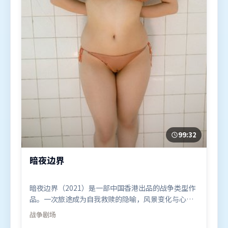
99:32
暗夜边界
暗夜边界（2021）是一部中国香港出品的战争类型作
品。一次旅途成为自我救赎的隐喻，风景变化与心境
转折彼此呼应。叙事线索多线并进，最终在关键节点
战争
剧场
收束。由吕克·贝松执导，王景春、肖战、提莫西·