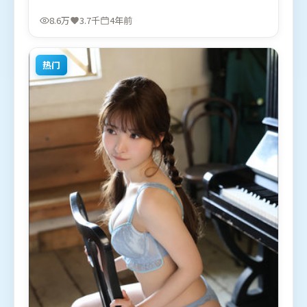
感，配乐与画面情绪贴合。由宁浩执导，秦海璐、胡
歌、谭卓，杨紫、白宇、全智贤等联袂出演。影片于
8.6万
3.7千
4年前
2022年7月4日（中国大陆）在部分地区首映上线，适
合喜欢科幻题材的观众观看。
热门