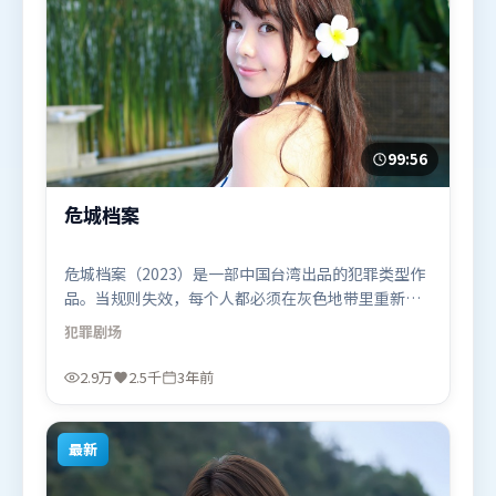
99:56
危城档案
危城档案（2023）是一部中国台湾出品的犯罪类型作
品。当规则失效，每个人都必须在灰色地带里重新选
择立场与底线。叙事线索多线并进，最终在关键节点
犯罪
剧场
收束。由陈凯歌执导，咏梅、刘德华、基里安·墨
菲，梁朝伟、马东锡等联袂出演。影片于2023年8月
2.9万
2.5千
3年前
23日（中国台湾）在部分地区首映上线，适合喜欢犯
罪题材的观众观看。
最新