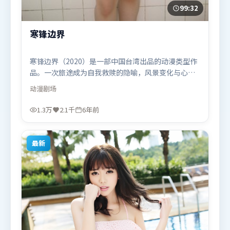
99:32
寒锋边界
寒锋边界（2020）是一部中国台湾出品的动漫类型作
品。一次旅途成为自我救赎的隐喻，风景变化与心境
转折彼此呼应。人物关系网复杂却不凌乱，每场对手
动漫
剧场
戏都推动信息增量。由宁浩执导，古天乐、廖凡、谭
卓，迪皮卡·帕度柯妮等联袂出演。影片于2020年8
1.3万
2.1千
6年前
月23日（中国台湾）在部分地区首映上线，适合喜欢
动漫题材的观众观看。
最新