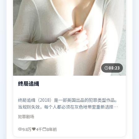
88:23
终局追缉
终局追缉（2018）是一部英国出品的犯罪类型作品。
当规则失效，每个人都必须在灰色地带里重新选择立
场与底线。叙事线索多线并进，最终在关键节点收
犯罪
剧场
束。由北野武执导，苍井优、艾米莉·布朗特、段奕
宏，古天乐、长泽雅美、孙艺珍等联袂出演。影片于
9.8万
4千
8年前
2018年3月8日（英国）在部分地区首映上线，适合喜