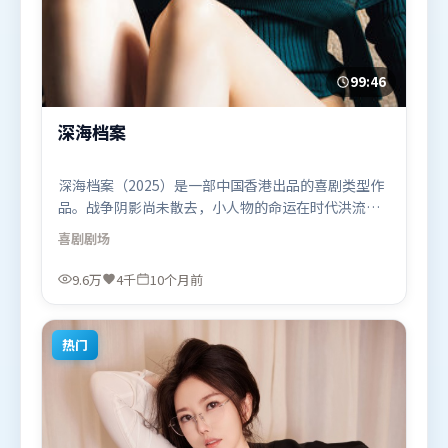
99:46
深海档案
深海档案（2025）是一部中国香港出品的喜剧类型作
品。战争阴影尚未散去，小人物的命运在时代洪流里
被轻轻托起又放下。动作场面设计讲究空间与节奏，
喜剧
剧场
文戏部分同样扎实耐嚼。由林超贤执导，李政宰、刘
亦菲、阿米尔·汗，汤姆·哈迪等联袂出演。影片于
9.6万
4千
10个月前
2025年10月13日（中国香港）在部分地区首映上线，
适合喜欢喜剧题材的观众观看。
热门